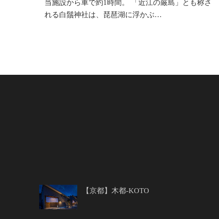
当施設から車で約1時間。 「近江の厳島」とも称さ
れる白鬚神社は、琵琶湖に浮かぶ…
【京都】木都-KOTO