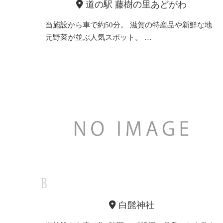
道の駅 藤樹の里あどがわ
当施設から車で約50分。 滋賀の特産品や新鮮な地
元野菜が並ぶ人気スポット。 …
白髭神社