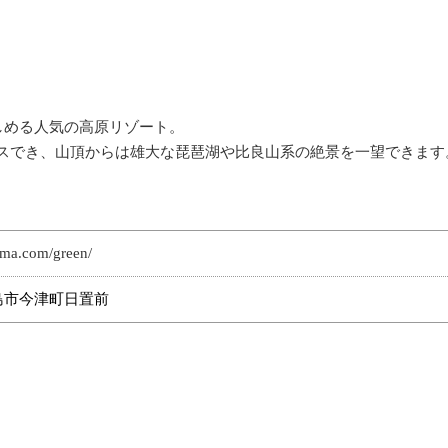
しめる人気の高原リゾート。
セスでき、山頂からは雄大な琵琶湖や比良山系の絶景を一望できます
ama.com/green/
県高島市今津町日置前